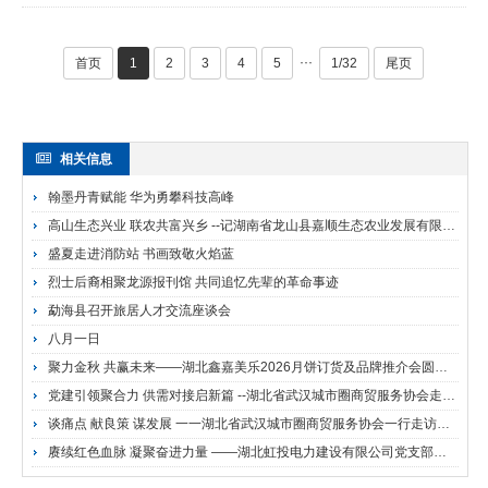
程，进一步激发全体党员的爱党爱国热情和干事创业斗志，
2026年7月1日，湖北虹投电力建设有限公司党支部隆···
···
首页
1
2
3
4
5
1/32
尾页
相关信息
翰墨丹青赋能 华为勇攀科技高峰
高山生态兴业 联农共富兴乡 --记湖南省龙山县嘉顺生态农业发展有限公司
盛夏走进消防站 书画致敬火焰蓝
烈士后裔相聚龙源报刊馆 共同追忆先辈的革命事迹
勐海县召开旅居人才交流座谈会
八月一日
聚力金秋 共赢未来——湖北鑫嘉美乐2026月饼订货及品牌推介会圆满成功
党建引领聚合力 供需对接启新篇 --湖北省武汉城市圈商贸服务协会走进武钢开展产业供需对接活动
谈痛点 献良策 谋发展 一一湖北省武汉城市圈商贸服务协会一行走访中楚在线国际拍卖有限公司
赓续红色血脉 凝聚奋进力量 ——湖北虹投电力建设有限公司党支部庆“七一”主题党日活动侧记