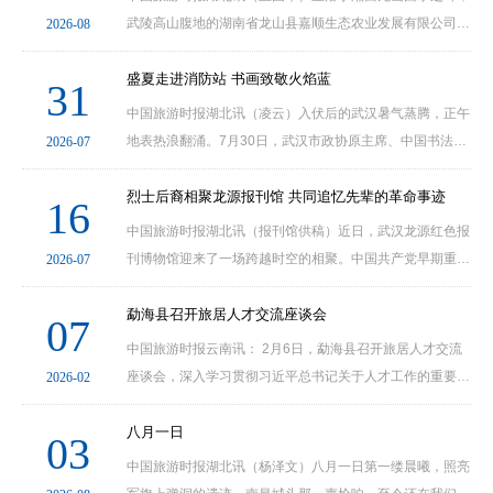
武陵高山腹地的湖南省龙山县嘉顺生态农业发展有限公司，
2026-08
由龙山县柑橘协会秘书长张雪峰深耕本土农业、匠心创办。
公司立足龙山特色农业产业化发展大局，以国家地···
盛夏走进消防站 书画致敬火焰蓝
31
中国旅游时报湖北讯（凌云）入伏后的武汉暑气蒸腾，正午
地表热浪翻涌。7月30日，武汉市政协原主席、中国书法家
2026-07
协会会员叶金生，国家一级美术师、湖北天翼书画家协会主
席林幼槐，中国硬笔书法协会理事、湖北墨香荆楚书···
烈士后裔相聚龙源报刊馆 共同追忆先辈的革命事迹
16
中国旅游时报湖北讯（报刊馆供稿）近日，武汉龙源红色报
刊博物馆迎来了一场跨越时空的相聚。中国共产党早期重要
2026-07
领导人恽代英烈士的侄儿恽其鋆，工人运动杰出领导人林育
南烈士的侄儿林汉平、嫡长孙林旭东，以及何羽道···
勐海县召开旅居人才交流座谈会
07
中国旅游时报云南讯： 2月6日，勐海县召开旅居人才交流
座谈会，深入学习贯彻习近平总书记关于人才工作的重要论
2026-02
述，落实云南省“旅居云南”战略部署，共话发展、汇聚才
智。县委常委、县委组织部部长，县委人才工作领导···
八月一日
03
中国旅游时报湖北讯（杨泽文）八月一日第一缕晨曦，照亮