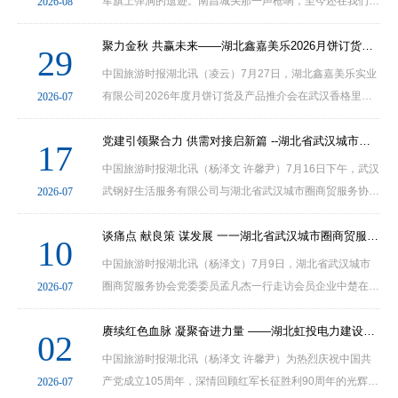
军旗上弹洞的遗迹。南昌城头那一声枪响，至今还在我们血
2026-08
脉中传递。你们从烽火硝烟中走来，身躯铸成不倒的界碑。
雪山草地的寒星记得，有多少脚步再未归队。今天···
聚力金秋 共赢未来——湖北鑫嘉美乐2026月饼订货及品牌推介会圆满成功
29
中国旅游时报湖北讯（凌云）7月27日，湖北鑫嘉美乐实业
有限公司2026年度月饼订货及产品推介会在武汉香格里拉
2026-07
大酒店圆满召开。本次盛会汇聚香港美心、广州酒家、榴芒
一刻、本土百年老字号汪玉霞四大知名月饼品牌，品牌···
党建引领聚合力 供需对接启新篇 --湖北省武汉城市圈商贸服务协会走进武钢开展产业供需对接活动
17
中国旅游时报湖北讯（杨泽文 许馨尹）7月16日下午，武汉
武钢好生活服务有限公司与湖北省武汉城市圈商贸服务协会
2026-07
产业供需对接交流会在武钢宾馆会议室顺利举行。会议
以“精准打通上下游产业链供需渠道，搭建长效产业协···
谈痛点 献良策 谋发展 一一湖北省武汉城市圈商贸服务协会一行走访中楚在线国际拍卖有限公司
10
中国旅游时报湖北讯（杨泽文）7月9日，湖北省武汉城市
圈商贸服务协会党委委员孟凡杰一行走访会员企业中楚在线
2026-07
国际拍卖有限公司开展调研活动，深入了解企业经营现状，
面对面倾听发展诉求，并为企业高质量发展把脉问诊···
赓续红色血脉 凝聚奋进力量 ——湖北虹投电力建设有限公司党支部庆“七一”主题党日活动侧记
02
中国旅游时报湖北讯（杨泽文 许馨尹）为热烈庆祝中国共
产党成立105周年，深情回顾红军长征胜利90周年的光辉历
2026-07