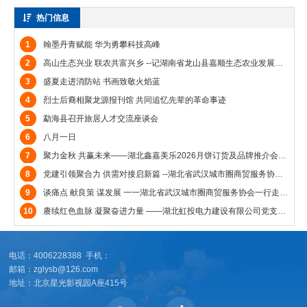
热门信息
1
翰墨丹青赋能 华为勇攀科技高峰
2
高山生态兴业 联农共富兴乡 --记湖南省龙山县嘉顺生态农业发展有限公司
3
盛夏走进消防站 书画致敬火焰蓝
4
烈士后裔相聚龙源报刊馆 共同追忆先辈的革命事迹
5
勐海县召开旅居人才交流座谈会
6
八月一日
7
聚力金秋 共赢未来——湖北鑫嘉美乐2026月饼订货及品牌推介会圆满成功
8
党建引领聚合力 供需对接启新篇 --湖北省武汉城市圈商贸服务协会走进武钢开展产业供需对接活动
9
谈痛点 献良策 谋发展 一一湖北省武汉城市圈商贸服务协会一行走访中楚在线国际拍卖有限公司
10
赓续红色血脉 凝聚奋进力量 ——湖北虹投电力建设有限公司党支部庆“七一”主题党日活动侧记
电话：4006228388 手机：
邮箱：zglysb@126.com
地址：北京星光影视园A座415号