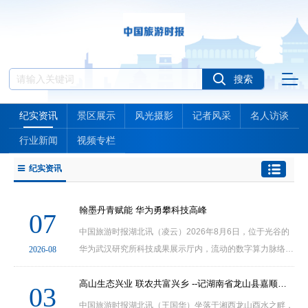
纪实资讯
景区展示
风光摄影
记者风采
名人访谈
行业新闻
视频专栏
纪实资讯
翰墨丹青赋能 华为勇攀科技高峰
07
中国旅游时报湖北讯（凌云）2026年8月6日，位于光谷的
华为武汉研究所科技成果展示厅内，流动的数字算力脉络与
2026-08
厚重的中华文脉韵致撞出了奇妙共鸣。应华为湖北办事处邀
约，中国书法家协会会员研究员叶金生、湖北天翼书···
高山生态兴业 联农共富兴乡 --记湖南省龙山县嘉顺生态农业发展有限公司
03
中国旅游时报湖北讯（王国华）坐落于湘西龙山酉水之畔，