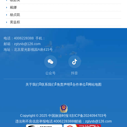
杨茹英
戴娜
杨贞凱
黄益权
电话：4006228388 手机：
邮箱：zglysb@126.com
地址：北京星光影视园A座415号
公众号
抖音
‖
‖
‖
‖
关于我们
联系我们
免责声明
合作单位
网站地图
Copyright © 2025 中国旅游时报 ‖
京ICP备2024094703号
违法和不良信息举报电话:4006228388‖邮箱：zglysb@126.com