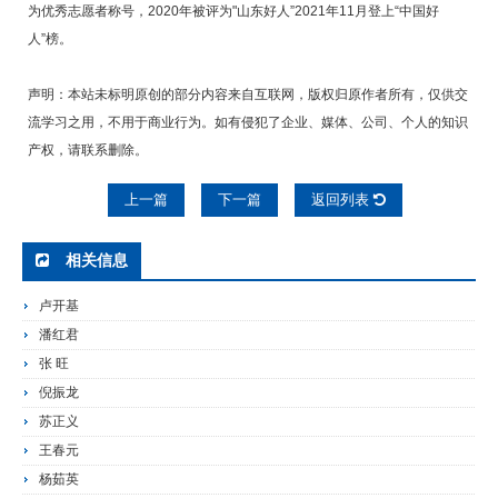
为优秀志愿者称号，2020年被评为"山东好人”2021年11月登上“中国好
人”榜。
声明：本站未标明原创的部分内容来自互联网，版权归原作者所有，仅供交
流学习之用，不用于商业行为。如有侵犯了企业、媒体、公司、个人的知识
产权，请联系删除。
上一篇
下一篇
返回列表
相关信息
卢开基
潘红君
张 旺
倪振龙
苏正义
王春元
杨茹英