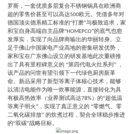
罗斯，一套优质多层复合不锈钢锅具在欧洲商
超的零售价甚至可以高达
欧元。凭借多年对
500
德国顶尖德系精工标准的“打磨”与极致追求，家
和宝自身高端自主品牌“
”的底气也愈
HOMEPCO
发厚实，实现了向品牌商输出的华丽转身。立
足于佛山中国家电产业高地的密集研发优势，
家和宝在广东佛山设立的研发基地此次重磅推
出了具有里程碑意义的 “第四代电火灶系列” ，
该产品的问世有望引领下一代绿色厨房新革
命。新品采用了新型等离子体核心技术，能够
以清洁电能作为唯一炊事能源，直接转化为具
有极高热效率（业界测试高达
）的“超低温
78%
等离子明火”，实现了真正意义的 “零燃气、零
二氧化碳排放” 的炊煮过程，契合全球稳步推进
的“双碳”战略目标。