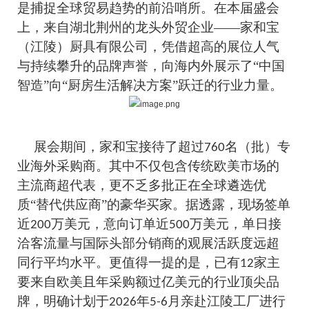
是捕捉全球贸易趋势的前沿哨所。在本届盛会
上，来自湖北荆州的龙头外贸企业——家和宝
（江陵）厨具有限公司，凭借超高的展位人气
与持续攀升的品牌声誉，向海内外展示了“中国
智造”向“厨房生活解决方案”跃迁的行业力量。
展会期间，家和宝接待了超过
名（批）专
760
业海外采购商。其中不仅包含传统欧美市场的
主流商超代表，更不乏多批正在全球遴选优
质“替代供应商”的豪华买家。据透露，现场签单
近
万美元，意向订单近
万美元，单日接
200
500
洽客流量与国际头部分销商的观展活跃度远超
同行平均水平。更值得一提的是，已有
家主
12
要来自欧美且年采购额过亿美元的行业顶尖品
牌，明确计划于
年
月亲赴江陵工厂进行
2026
5-6