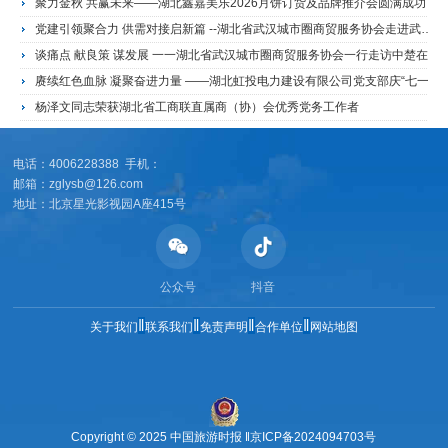
聚力金秋 共赢未来——湖北鑫嘉美乐2026月饼订货及品牌推介会圆满成功
党建引领聚合力 供需对接启新篇 --湖北省武汉城市圈商贸服务协会走进武钢开展产业供需对接活动
谈痛点 献良策 谋发展 一一湖北省武汉城市圈商贸服务协会一行走访中楚在线国际拍卖有限公司
赓续红色血脉 凝聚奋进力量 ——湖北虹投电力建设有限公司党支部庆“七一”主题党日活动侧记
杨泽文同志荣获湖北省工商联直属商（协）会优秀党务工作者
电话：4006228388 手机：
邮箱：zglysb@126.com
地址：北京星光影视园A座415号
公众号
抖音
‖
‖
‖
‖
关于我们
联系我们
免责声明
合作单位
网站地图
Copyright © 2025 中国旅游时报 ‖
京ICP备2024094703号