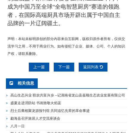
成为中国乃至全球
“全电智慧厨房”赛道的领跑
者，在国际高端厨具市场开辟出属于中国自主
品牌的一片辽阔疆土。
声明：本站未标明原创的部分内容来自互联网，版权归原作者所有，仅供交
流学习之用，不用于商业行为。如有侵犯了企业、媒体、公司、个人的知识
产权，请联系删除。
上一篇
下一篇
返回列表
相关信息
高山生态兴业 联农共富兴乡 --记湖南省龙山县嘉顺生态农业发展有限公司
盛夏走进消防站 书画致敬火焰蓝
烈士后裔相聚龙源报刊馆 共同追忆先辈的革命事迹
勐海县召开旅居人才交流座谈会
八月一日