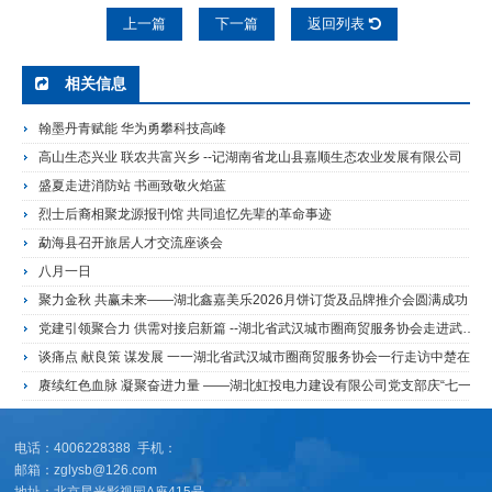
上一篇
下一篇
返回列表
相关信息
翰墨丹青赋能 华为勇攀科技高峰
高山生态兴业 联农共富兴乡 --记湖南省龙山县嘉顺生态农业发展有限公司
盛夏走进消防站 书画致敬火焰蓝
烈士后裔相聚龙源报刊馆 共同追忆先辈的革命事迹
勐海县召开旅居人才交流座谈会
八月一日
聚力金秋 共赢未来——湖北鑫嘉美乐2026月饼订货及品牌推介会圆满成功
党建引领聚合力 供需对接启新篇 --湖北省武汉城市圈商贸服务协会走进武钢开展产业供需对接活动
谈痛点 献良策 谋发展 一一湖北省武汉城市圈商贸服务协会一行走访中楚在线国际拍卖有限公司
赓续红色血脉 凝聚奋进力量 ——湖北虹投电力建设有限公司党支部庆“七一”主题党日活动侧记
电话：4006228388 手机：
邮箱：zglysb@126.com
地址：北京星光影视园A座415号