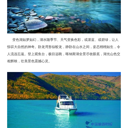
变色湖如梦如幻，湖水随季节、天气变换色彩，或湛蓝、或碧绿，让人
惊叹大自然的神奇。卧龙湾形似蛟龙，静卧在山水之间，姿态栩栩如生，令
人流连忘返。登上观鱼台，极目远眺，喀纳斯湖全景尽收眼底，湖光山色交
相辉映，壮美景色震撼心灵。