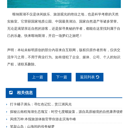
喀纳斯湖不仅是休闲娱乐、旅游观光的绝佳之地，也是科学考察的天然
实验室。它荣获国家地质公园、中国最美湖泊、国家自然遗产等诸多荣誉。
无论是渴望亲近自然的游客，还是探寻奥秘的学者，都能在这里找到属于自
己的乐趣。快来喀纳斯湖，开启一场梦幻之旅吧！
声明：本站未标明原创的部分内容来自互联网，版权归原作者所有，仅供交
流学习之用，不用于商业行为。如有侵犯了企业、媒体、公司、个人的知识
产权，请联系删除。
上一篇
下一篇
返回列表
相关信息
打卡橘子洲头：寻红色记忆，赏江洲风光
探秘云南程海湖生态瑰宝：时空七度螺旋藻，源自高原秘境的自然康养馈赠
风情万种:本报旅游体验官带你游走滨海牛峰
笔架山岛：山海间的传奇秘梦