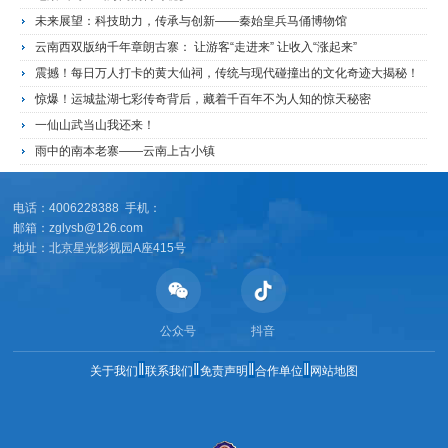
未来展望：科技助力，传承与创新——秦始皇兵马俑博物馆
云南西双版纳千年章朗古寨： 让游客“走进来” 让收入“涨起来”
震撼！每日万人打卡的黄大仙祠，传统与现代碰撞出的文化奇迹大揭秘！
惊爆！运城盐湖七彩传奇背后，藏着千百年不为人知的惊天秘密
一仙山武当山我还来！
雨中的南本老寨——云南上古小镇
电话：4006228388 手机：
邮箱：zglysb@126.com
地址：北京星光影视园A座415号
公众号
抖音
‖
‖
‖
‖
关于我们
联系我们
免责声明
合作单位
网站地图