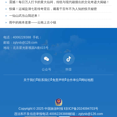
震撼！每日万人打卡的黄大仙祠，传统与现代碰撞出的文化奇迹大揭秘！
惊爆！运城盐湖七彩传奇背后，藏着千百年不为人知的惊天秘密
一仙山武当山我还来！
雨中的南本老寨——云南上古小镇
电话：4006228388 手机：
邮箱：zglysb@126.com
地址：北京星光影视园A座415号
公众号
抖音
‖
‖
‖
‖
关于我们
联系我们
免责声明
合作单位
网站地图
Copyright © 2025 中国旅游时报 ‖
京ICP备2024094703号
违法和不良信息举报电话:4006228388‖邮箱：zglysb@126.com