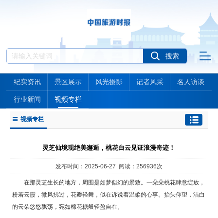
纪实资讯
景区展示
风光摄影
记者风采
名人访谈
行业新闻
视频专栏
视频专栏
灵芝仙境现绝美邂逅，桃花白云见证浪漫奇迹！
发布时间：2025-06-27 阅读：256936次
在那灵芝生长的地方，周围是如梦似幻的景致。一朵朵桃花肆意绽放，
粉若云霞，微风拂过，花瓣轻舞，似在诉说着温柔的心事。抬头仰望，洁白
的云朵悠悠飘荡，宛如棉花糖般轻盈自在。