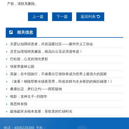
产权，请联系删除。
上一篇
下一篇
返回列表
相关信息
关爱认知障碍患者，共筑温暖社区——滕州市义工协会
灵芝仙境现绝美邂逅，桃花白云见证浪漫奇迹！
巴松措，心灵的湖光梦影
张家界森林公园
英媒：在中国旅行，不难看出它很快将成为世界上最强大的国家
《速看！铜陵犁桥水镇夜景秀，民俗农耕与水乡夜韵的疯狂碰撞！》
桑康比迈，梦幻之约——西双版纳
电影：龙神太子--刘德华
善恶终有报
勐海勐宋乡南本老寨：茶歌里的忙碌时光
电话：4006228388 手机：