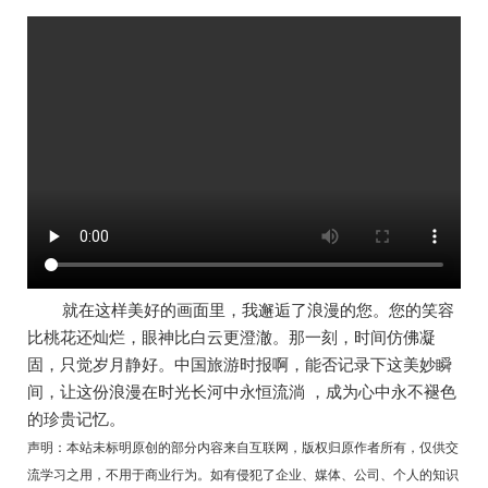
就在这样美好的画面里，我邂逅了浪漫的您。您的笑容
比桃花还灿烂，眼神比白云更澄澈。那一刻，时间仿佛凝
固，只觉岁月静好。中国旅游时报啊，能否记录下这美妙瞬
间，让这份浪漫在时光长河中永恒流淌 ，成为心中永不褪色
的珍贵记忆。
声明：本站未标明原创的部分内容来自互联网，版权归原作者所有，仅供交
流学习之用，不用于商业行为。如有侵犯了企业、媒体、公司、个人的知识