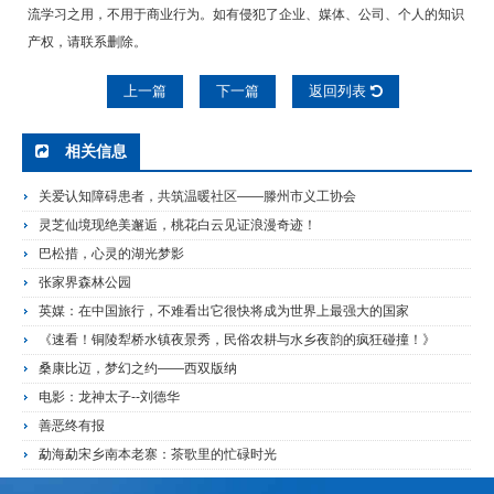
流学习之用，不用于商业行为。如有侵犯了企业、媒体、公司、个人的知识
产权，请联系删除。
上一篇
下一篇
返回列表
相关信息
关爱认知障碍患者，共筑温暖社区——滕州市义工协会
灵芝仙境现绝美邂逅，桃花白云见证浪漫奇迹！
巴松措，心灵的湖光梦影
张家界森林公园
英媒：在中国旅行，不难看出它很快将成为世界上最强大的国家
《速看！铜陵犁桥水镇夜景秀，民俗农耕与水乡夜韵的疯狂碰撞！》
桑康比迈，梦幻之约——西双版纳
电影：龙神太子--刘德华
善恶终有报
勐海勐宋乡南本老寨：茶歌里的忙碌时光