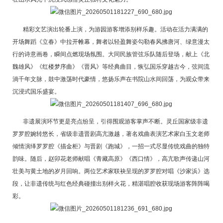
精彩文艺演出轮番上演，为游园游客增添别样乐趣。活动在活力满满的
开场舞蹈《立春》中拉开帷幕，舞者以轻盈舞姿勾勒春风拂唐河、绿意漫太
行的诗意画卷，瞬间点燃现场氛围。大同民族管弦乐队随后登场，献上《北
魏雄风》《红楼梦序曲》《晋风》等经典曲目，恢弘国乐穿越古今，弦间流
淌千年文脉，鼓中激荡时代豪情，悠扬乐声在书院山水间回荡，为观众带来
沉浸式国乐盛宴。
非遗展演环节更是亮点纷呈，引得围观游客掌声不断。灵丘国家级非遗
罗罗腔婉转悠长，省级非遗晋剧高亢激越，著名戏曲表演艺术家白玉文老师
倾情演绎罗罗腔《描金柜》与晋剧《跑城》，一招一式尽显传统戏曲的独特
韵味。随后，赵卯花老师献唱《青藏高原》《西口情》，高亢歌声传递山河
壮美与黄土地的岁月回响。两位艺术家联袂呈现的罗罗腔对唱《沙家浜》选
段，让非遗传统与红色经典碰撞出别样火花，精湛唱腔收获现场游客阵阵喝
彩。