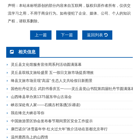
声明：本站未标明原创的部分内容来自互联网，版权归原作者所有，仅供交
流学习之用，不用于商业行为。如有侵犯了企业、媒体、公司、个人的知识
产权，请联系删除。
上一篇
下一篇
返回列表
相关信息
灵丘县文化馆服务宣传周系列活动圆满落幕
灵丘县双线文旅绘盛景 五一假日文旅市场提质增效
绛县文旅市场呈现“高温” 生态人文共绘假日新图景
国色牡丹绽灵丘 武韵书香庆五一——灵丘县觉山书院第四届牡丹节圆满落幕
山西绛县举办第1375届东华山古庙会
峡谷深处有人家——石娥古村落(配乐诵读)
我在绛北大峡谷等你
中国旅游景区协会发布春节期间景区安全工作提示
康巴诺尔“冰雪嘉年华·红火过大年”推介活动在首都北京举行
温州鹿西岛上的山西情