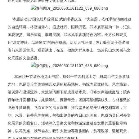
丘县觉山书院第四届牡丹文化节盛大启幕。
本届活动以“国色牡丹绽灵丘 武韵书香庆五一”为主题，依托书院清幽雅致
的自然环境，将潺潺瀑布、盛放牡丹、国风演艺、武术展演融为一体，汇集
国花观赏、国乐演奏、非遗展演、武术风采多项特色内容，全方位展现灵
丘“以文塑旅、以旅彰文”的融合成果。活动人气旺盛，累计吸引两千余名游
客前来游园赏景、观看演出，在五一假期为群众奉上一场兼具山水美感与文
化底蕴的文旅盛宴。
本届牡丹节举办地觉山书院，毗邻千年古刹觉山寺，既是百年文脉赓续
之地，也是灵丘文体旅融合发展的精品地标。书院内景致错落、风光旖旎，
清冽瀑布潺潺流淌，水流倾泻而下形成灵动水景，叮咚水声萦绕庭院；院内
百年牡丹竞相绽放，姹紫嫣红、雍容华贵，团团花簇缀满枝头。古朴雅致的
飞檐斗拱建筑、飞流直下的清泉瀑布、雍容盛放的绝美牡丹交相辉映，古
韵、水景、花香完美交融，勾勒出绝美的春日山水画卷，也成为灵丘对外文
化展示的亮眼窗口。活动深入贯彻文化和旅游深度融合发展的重要指示精
神，以花为媒、以节会友，吸引大批游客漫步园内，赏花观瀑、驻足观景，
在山水风光中沉浸式感悟灵丘独特文化魅力。