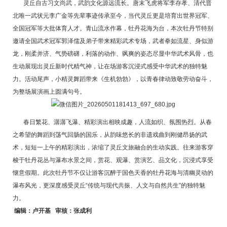
灵丘自古习文尚武，武韵文化源远流长。唐末飞虎将军李存孝、清代晋
北唯一武状元李广金等先辈事迹传承至今，当代灵丘更是培育出世界冠军、
全国冠军等大批体育人才。青山流水作幕，牡丹花海为台，本次牡丹节特别
邀请全国武术冠军郭泽儒及弟子带来精彩武术专场，武者拳如流星、身似游
龙，刚柔并济、气势磅礴，利落的动作、飒爽的姿态尽显中华武术风骨，也
生动展现出灵丘新时代精气神，让在场游客沉浸式感受中华武术的独特魅
力。活动尾声，小精灵舞蹈带来《生机勃勃》，以青春律动致敬劳动奋斗，
为整场展演画上圆满句号。
春日繁花、潺潺飞瀑、精彩演出相映成趣，人流如织、氛围热烈。从春
之希望的舞蹈到荡气回肠的国乐，从韵味悠长的非遗戏曲到刚健昂扬的武
术，短短一上午的精彩演出，浓缩了灵丘文旅融合的生动实践。往来游客穿
梭于牡丹花丛与瀑布水景之间，赏花、观瀑、赏演艺、品文化，沉浸式享受
惬意假期。此次牡丹节不仅让游客沉醉于国色天香的牡丹花海与清幽灵动的
瀑布风光，更深度感受灵丘“传统与现代共振、人文与自然共生”的独特魅
力。
编辑：卢开基 审核：张成利