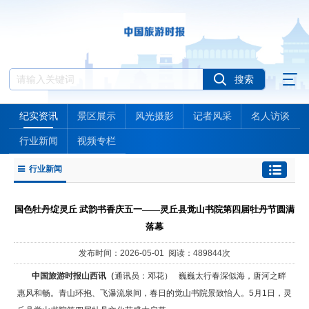
纪实资讯
景区展示
风光摄影
记者风采
名人访谈
行业新闻
视频专栏
行业新闻
国色牡丹绽灵丘 武韵书香庆五一——灵丘县觉山书院第四届牡丹节圆满
落幕
发布时间：2026-05-01 阅读：489844次
中国旅游时报山西
讯（
通讯员：邓花） 巍巍太行春深似海，唐河之畔
惠风和畅。青山环抱、飞瀑流泉间，春日的觉山书院景致怡人。5月1日，灵